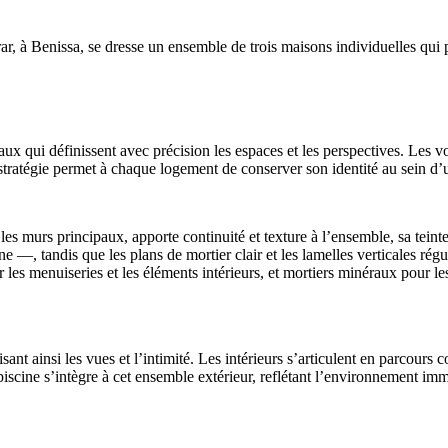
rar, à Benissa, se dresse un ensemble de trois maisons individuelles qui 
aux qui définissent avec précision les espaces et les perspectives. Les v
stratégie permet à chaque logement de conserver son identité au sein d
 les murs principaux, apporte continuité et texture à l’ensemble, sa teint
ne —, tandis que les plans de mortier clair et les lamelles verticales régu
our les menuiseries et les éléments intérieurs, et mortiers minéraux pour l
nt ainsi les vues et l’intimité. Les intérieurs s’articulent en parcours c
piscine s’intègre à cet ensemble extérieur, reflétant l’environnement imm